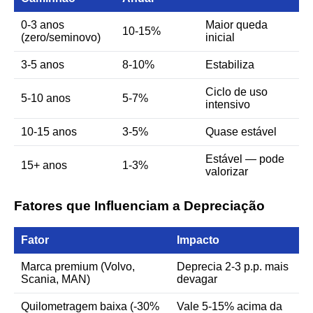
0-3 anos
Maior queda
10-15%
(zero/seminovo)
inicial
3-5 anos
8-10%
Estabiliza
Ciclo de uso
5-10 anos
5-7%
intensivo
10-15 anos
3-5%
Quase estável
Estável — pode
15+ anos
1-3%
valorizar
Fatores que Influenciam a Depreciação
Fator
Impacto
Marca premium (Volvo,
Deprecia 2-3 p.p. mais
Scania, MAN)
devagar
Quilometragem baixa (-30%
Vale 5-15% acima da