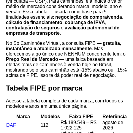
(vinculada — USP). Para caminhões, ela indica o valor
médio de mercado considerando marca, modelo, ano e
versão. Essa tabela — usada como base para 5
finalidades essenciais:
negociação de compra/venda
,
cálculo de financiamento
,
cobrança de IPVA
,
contratação de seguros
e
avaliação patrimonial de
empresas de transporte
.
No Só Caminhões Virtual, a consulta FIPE —
gratuita,
instantânea e atualizada mensalmente
. Mas
oferecemos algo único que NENHUM concorrente tem: o
Preço Real de Mercado
— uma faixa baseada em
ofertas reais de caminhões à venda hoje no Brasil,
mostrando se o seu caminhão está -15% abaixo ou +15%
acima da FIPE. Isso te dá poder real de negociação.
Tabela FIPE por marca
Acesse a tabela completa de cada marca, com todos os
modelos e anos em uma única página.
Marca
Modelos
Faixa FIPE
Referência
R$ 189.549 – R$
agosto de
DAF
112
1.022.125
2026