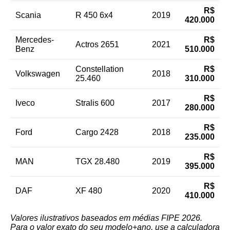
R$
Scania
R 450 6x4
2019
420.000
Mercedes-
R$
Actros 2651
2021
Benz
510.000
Constellation
R$
Volkswagen
2018
25.460
310.000
R$
Iveco
Stralis 600
2017
280.000
R$
Ford
Cargo 2428
2018
235.000
R$
MAN
TGX 28.480
2019
395.000
R$
DAF
XF 480
2020
410.000
Valores ilustrativos baseados em médias FIPE 2026.
Para o valor exato do seu modelo+ano, use a calculadora