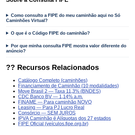
Como consulto a FIPE do meu caminhão aqui no Só
Caminhões Virtual?
O que é o Código FIPE do caminhão?
Por que minha consulta FIPE mostra valor diferente do
anúncio?
?? Recursos Relacionados
Catálogo Completo (caminhões)
Financiamento de Caminhão (10 modalidades)
Move Brasil 2 — Taxa 11,3% (BNDES)
CDC Banco BV — 1,14% a.m.
FINAME — Para caminhão NOVO
Leasing — Para PJ Lucro Real
Consórcio — SEM JUROS
IPVA Caminhão é Alíquotas dos 27 estados
FIPE Oficial (veículos.fipe.org.br)