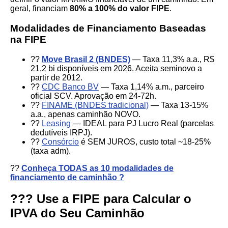
geral, financiam
80% a 100% do valor FIPE
.
Modalidades de Financiamento Baseadas
na FIPE
??
Move Brasil 2 (BNDES)
— Taxa 11,3% a.a., R$
21,2 bi disponíveis em 2026. Aceita seminovo a
partir de 2012.
??
CDC Banco BV
— Taxa 1,14% a.m., parceiro
oficial SCV. Aprovação em 24-72h.
??
FINAME (BNDES tradicional)
— Taxa 13-15%
a.a., apenas caminhão NOVO.
??
Leasing
— IDEAL para PJ Lucro Real (parcelas
dedutíveis IRPJ).
??
Consórcio
é SEM JUROS, custo total ~18-25%
(taxa adm).
??
Conheça TODAS as 10 modalidades de
financiamento de caminhão ?
??? Use a FIPE para Calcular o
IPVA do Seu Caminhão