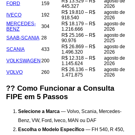
R$ 13.529 – R$
agosto de
FORD
159
445.327
2026
R$ 19.810 – R$
agosto de
IVECO
192
918.540
2026
MERCEDES-
R$ 18.179 – R$
agosto de
304
BENZ
1.216.666
2026
R$ 25.166 – R$
agosto de
SAAB-SCANIA
28
90.976
2025
R$ 26.869 – R$
agosto de
SCANIA
433
1.496.320
2026
R$ 12.318 – R$
agosto de
VOLKSWAGEN
200
1.145.624
2026
R$ 26.136 – R$
agosto de
VOLVO
260
1.471.875
2026
?? Como Funcionar a Consulta
FIPE em 5 Passos
Selecione a Marca
— Volvo, Scania, Mercedes-
Benz, VW, Ford, Iveco, MAN ou DAF
Escolha o Modelo Específico
— FH 540, R 450,