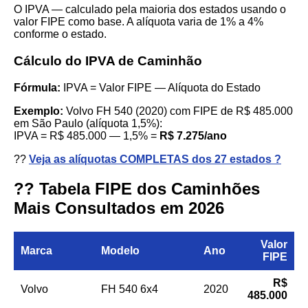
O IPVA — calculado pela maioria dos estados usando o
valor FIPE como base. A alíquota varia de 1% a 4%
conforme o estado.
Cálculo do IPVA de Caminhão
Fórmula:
IPVA = Valor FIPE — Alíquota do Estado
Exemplo:
Volvo FH 540 (2020) com FIPE de R$ 485.000
em São Paulo (alíquota 1,5%):
IPVA = R$ 485.000 — 1,5% =
R$ 7.275/ano
??
Veja as alíquotas COMPLETAS dos 27 estados ?
?? Tabela FIPE dos Caminhões
Mais Consultados em 2026
Valor
Marca
Modelo
Ano
FIPE
R$
Volvo
FH 540 6x4
2020
485.000