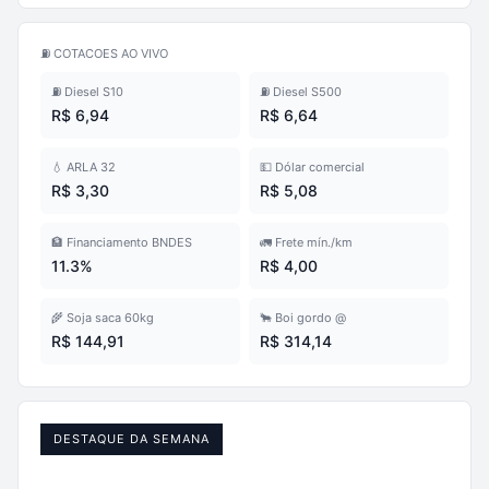
⛽ COTACOES AO VIVO
⛽ Diesel S10
⛽ Diesel S500
R$ 6,94
R$ 6,64
💧 ARLA 32
💵 Dólar comercial
R$ 3,30
R$ 5,08
🏦 Financiamento BNDES
🚛 Frete mín./km
11.3%
R$ 4,00
🌾 Soja saca 60kg
🐂 Boi gordo @
R$ 144,91
R$ 314,14
DESTAQUE DA SEMANA