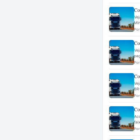
Co
Vej
Min
Por
Co
Vej
pa
Por
Co
Vej
BR-
Por
Co
Aco
fai
Por