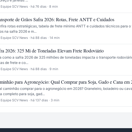
preço e janelas ...
 Equipe SCV News · há 76 dias · 8 min
ansporte de Grãos Safra 2026: Rotas, Frete ANTT e Cuidados
fira rotas estratégicas, tabela de frete mínimo ANTT e cuidados técnicos para o 
os na safra 2026 e m...
 Equipe SCV News · há 88 dias · 14 min
fra 2026: 325 Mi de Toneladas Elevam Frete Rodoviário
a como a safra 2026 de 325 milhões de toneladas impacta o transporte rodoviário:
xas de frete e co...
 Equipe SCV News · há 88 dias · 9 min
minhão para Agronegócio: Qual Comprar para Soja, Gado e Cana em 
l caminhão comprar para o agronegócio em 2026? Graneleiro, boiadeiro ou cav
a completo para soja, gad...
 Equipe SCV News · há 137 dias · 3 min