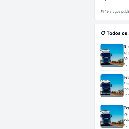
📰 19 artigos pub
📋 Todos os
Re
Aco
ANT
Por
Fr
Fre
ton
Por
Fe
Vej
soj
Por