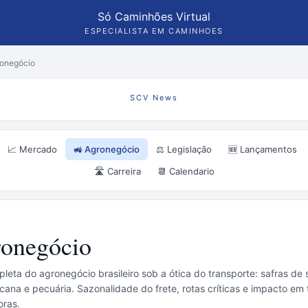
Só Caminhões Virtual
ESPECIALISTA EM CAMINHOES
onegócio
SCV News
📈 Mercado
🚜 Agronegócio
⚖️ Legislação
🆕 Lançamentos
🛣️ Carreira
📆 Calendario
ronegócio
eta do agronegócio brasileiro sob a ótica do transporte: safras de s
 cana e pecuária. Sazonalidade do frete, rotas críticas e impacto em
oras.