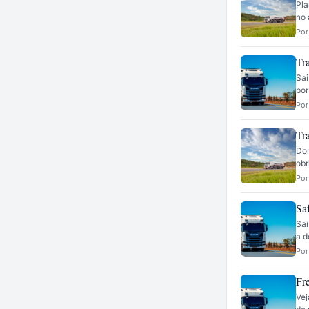
Pla
no 
Por
Tra
Sai
por
Por
Tr
Dom
obr
Por
Sa
Sai
a d
Por
Fr
Vej