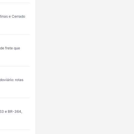
Minas e Cerrado
de frete que
oviário: rotas
163 e BR-364,