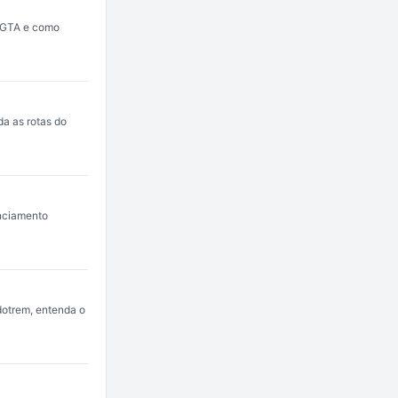
, GTA e como
da as rotas do
enciamento
dotrem, entenda o