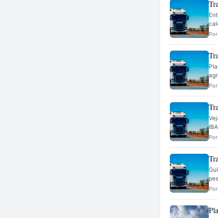
Tr
Ent
cal
Por
Tr
Pla
agr
Por
Tra
Vej
IBA
Por
Tr
Gui
pes
Por
Pla