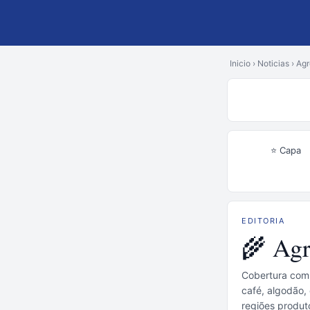
Inicio
›
Noticias
›
Agr
⭐ Capa
EDITORIA
🌾 Ag
Cobertura compl
café, algodão,
regiões produt