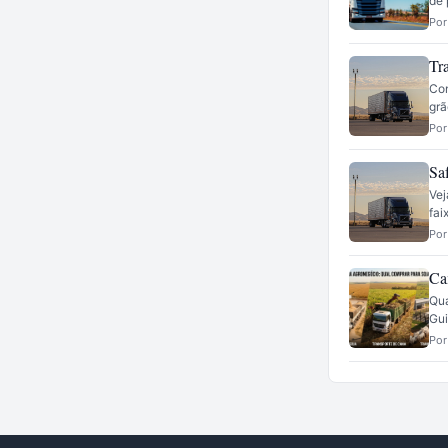
de 
Por
Tr
Con
grã
Por
Sa
Vej
fai
Por
Ca
Qua
Gui
Por