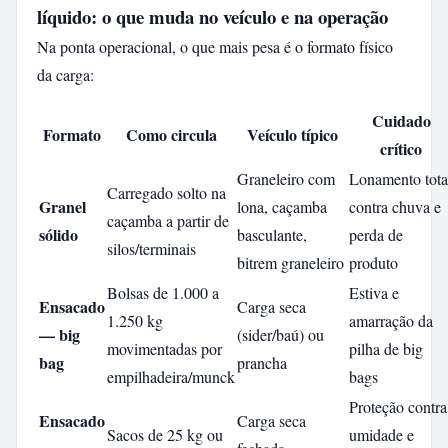
líquido: o que muda no veículo e na operação
Na ponta operacional, o que mais pesa é o formato físico
da carga:
Cuidado
Formato
Como circula
Veículo típico
crítico
Graneleiro com
Lonamento tota
Carregado solto na
Granel
lona, caçamba
contra chuva e
caçamba a partir de
sólido
basculante,
perda de
silos/terminais
bitrem graneleiro
produto
Bolsas de 1.000 a
Estiva e
Ensacado
Carga seca
1.250 kg
amarração da
— big
(sider/baú) ou
movimentadas por
pilha de big
bag
prancha
empilhadeira/munck
bags
Proteção contra
Ensacado
Carga seca
Sacos de 25 kg ou
umidade e