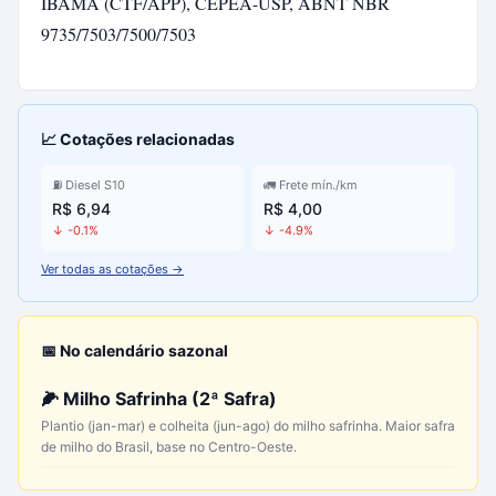
IBAMA (CTF/APP), CEPEA-USP, ABNT NBR
9735/7503/7500/7503
📈 Cotações relacionadas
⛽ Diesel S10
🚛 Frete mín./km
R$ 6,94
R$ 4,00
↓ -0.1%
↓ -4.9%
Ver todas as cotações →
📅 No calendário sazonal
🌽 Milho Safrinha (2ª Safra)
Plantio (jan-mar) e colheita (jun-ago) do milho safrinha. Maior safra
de milho do Brasil, base no Centro-Oeste.