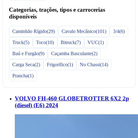
Categorias, trações, tipos e carrocerias
disponíveis
Caminhão Rígido
(29)
Cavalo Mecânico
(101)
3/4
(6)
Truck
(5)
Toco
(10)
Bitruck
(7)
VUC
(1)
Baú e Furgão
(9)
Caçamba Basculante
(2)
Carga Seca
(2)
Frigorífico
(1)
No Chassi
(14)
Prancha
(1)
VOLVO FH-460 GLOBETROTTER 6X2 2p
(diesel) (E6) 2024