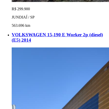
R$ 299.900
JUNDIAÍ / SP
563.696 km
VOLKSWAGEN 15-190 E Worker 2p (diesel)
(E5) 2014