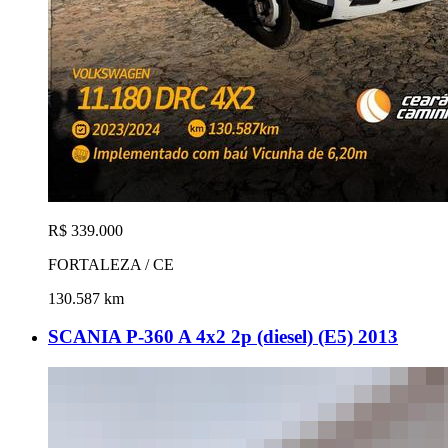
R$ 339.000
FORTALEZA / CE
130.587 km
SCANIA P-360 A 4x2 2p (diesel) (E5) 2013