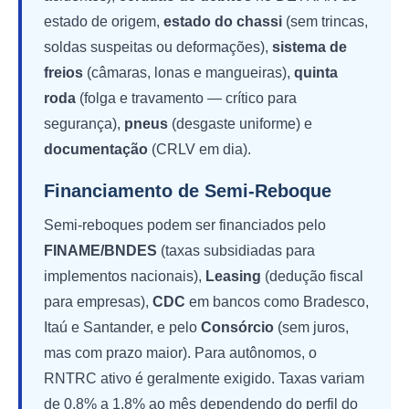
estado de origem,
estado do chassi
(sem trincas,
soldas suspeitas ou deformações),
sistema de
freios
(câmaras, lonas e mangueiras),
quinta
roda
(folga e travamento — crítico para
segurança),
pneus
(desgaste uniforme) e
documentação
(CRLV em dia).
Financiamento de Semi-Reboque
Semi-reboques podem ser financiados pelo
FINAME/BNDES
(taxas subsidiadas para
implementos nacionais),
Leasing
(dedução fiscal
para empresas),
CDC
em bancos como Bradesco,
Itaú e Santander, e pelo
Consórcio
(sem juros,
mas com prazo maior). Para autônomos, o
RNTRC ativo é geralmente exigido. Taxas variam
de 0,8% a 1,8% ao mês dependendo do perfil do