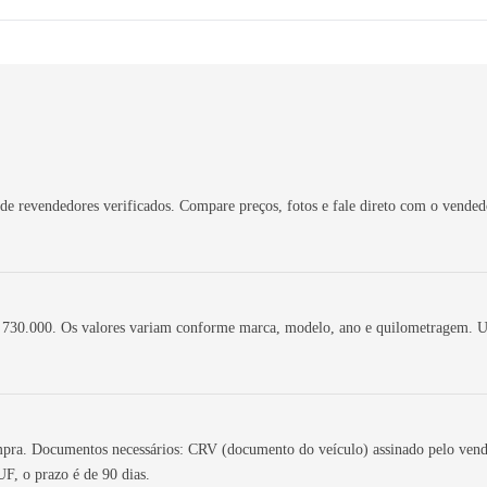
 revendedores verificados. Compare preços, fotos e fale direto com o vendedor
 730.000. Os valores variam conforme marca, modelo, ano e quilometragem. Us
mpra. Documentos necessários: CRV (documento do veículo) assinado pelo vende
F, o prazo é de 90 dias.