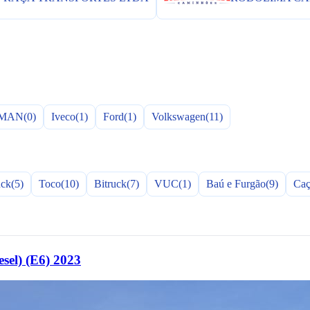
MAN
(0)
Iveco
(1)
Ford
(1)
Volkswagen
(11)
uck
(5)
Toco
(10)
Bitruck
(7)
VUC
(1)
Baú e Furgão
(9)
Caç
l) (E6) 2023