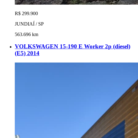
R$ 299.900
JUNDIAÍ / SP
563.696 km
VOLKSWAGEN 15-190 E Worker 2p (diesel)
(E5) 2014