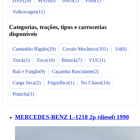
DAF
(29)
MAN
(0)
Iveco
(1)
Ford
(1)
Volkswagen
(11)
Categorias, trações, tipos e carrocerias
disponíveis
Caminhão Rígido
(29)
Cavalo Mecânico
(101)
3/4
(6)
Truck
(5)
Toco
(10)
Bitruck
(7)
VUC
(1)
Baú e Furgão
(9)
Caçamba Basculante
(2)
Carga Seca
(2)
Frigorífico
(1)
No Chassi
(14)
Prancha
(1)
MERCEDES-BENZ L-1218 2p (diesel) 1990