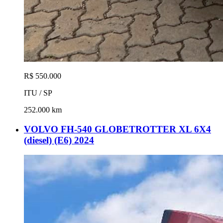
R$ 550.000
ITU / SP
252.000 km
VOLVO FH-540 GLOBETROTTER XL 6X4
(diesel) (E6) 2024