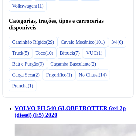
Volkswagen
(11)
Categorias, trações, tipos e carrocerias
disponíveis
Caminhão Rígido
(29)
Cavalo Mecânico
(101)
3/4
(6)
Truck
(5)
Toco
(10)
Bitruck
(7)
VUC
(1)
Baú e Furgão
(9)
Caçamba Basculante
(2)
Carga Seca
(2)
Frigorífico
(1)
No Chassi
(14)
Prancha
(1)
VOLVO FH-540 GLOBETROTTER 6x4 2p
(diesel) (E5) 2020