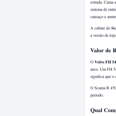
estrada. Cama a
sistema de entr
cansaço e aumen
Sc
A cabine do
a versão de top
Valor de 
Volvo FH 54
O
anos. Um FH 54
significa que o
O Scania R 450
período.
Qual Comp