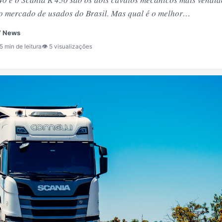
o mercado de usados do Brasil. Mas qual é o melhor…
V News
5 min de leitura
👁 5 visualizações