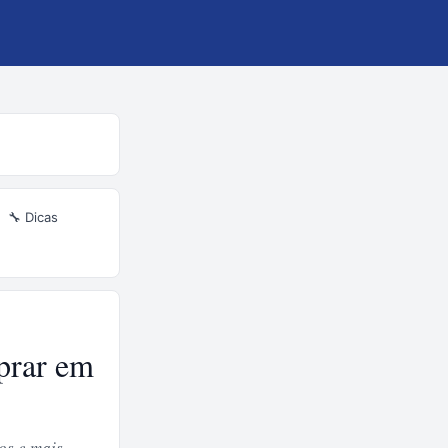
🔧 Dicas
prar em
os e mais