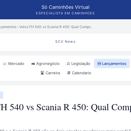
Só Caminhões Virtual
ESPECIALISTA EM CAMINHOES
nçamentos
›
Volvo FH 540 vs Scania R 450: Qual Compr...
SCV News
📈 Mercado
🚜 Agronegócio
⚖️ Legislação
🆕 Lançamentos
🛣️ Carreira
📆 Calendario
s
FH 540 vs Scania R 450: Qual Com
0 e o Scania R 450 são os dois cavalos mecânicos mais vendid