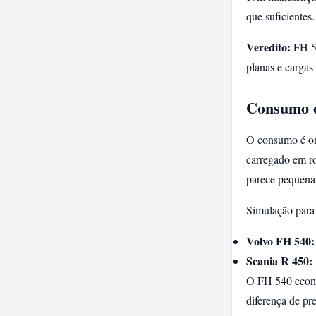
que suficientes.
Veredito:
FH 54
planas e cargas
Consumo d
O consumo é on
carregado em r
parece pequena
Simulação para
Volvo FH 540:
Scania R 450:
O FH 540 econ
diferença de pr