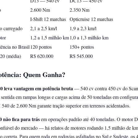
D13 — 540 cv
DC13 — 450 cv
o
2.600 Nm
2.350 Nm
I-Shift 12 marchas
Opticruise 12 marchas
 carregado
2,1 a 2,5 km/l
1,9 a 2,3 km/l
tor
1,2 a 1,5 milhão km
1,0 a 1,3 milhão km
tência no Brasil
120 pontos
150+ pontos
20 (média)
R$ 620.000
R$ 545.000
otência: Quem Ganha?
0 leva vantagem em potência bruta
— 540 cv contra 450 cv do Scani
é sentida em rampas longas e cargas acima de 50 toneladas em configur
 540 de 2.600 Nm garante tração superior em terrenos acidentados.
 não fica para trás
em operações padrão até 40 toneladas. O motor 
onfiável do mercado — há relatos de motores rodando 1,5 milhão de km 
correta. Para quem roda em rodovias asfaltadas no Sul e Sudeste, os 