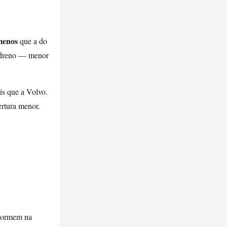
menos
que a do
o dreno — menor
s que a Volvo.
ertura menor.
 dormem na