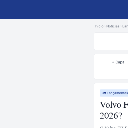
Inicio
›
Noticias
›
La
⭐ Capa
🚛 Lançamento
Volvo 
2026?
O Volvo FH 54