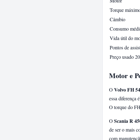
Motor
Torque máxim
Câmbio
Consumo médio
Vida útil do mo
Pontos de assis
Preço usado 20
Motor e P
Volvo FH 54
O
essa diferença 
O torque do FH
Scania R 450
O
de ser o mais c
com manutenção 