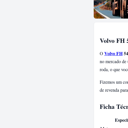
Volvo FH 
Volvo FH
54
O
no mercado de 
roda, o que voc
Fizemos um com
de revenda para
Ficha Téc
Especi