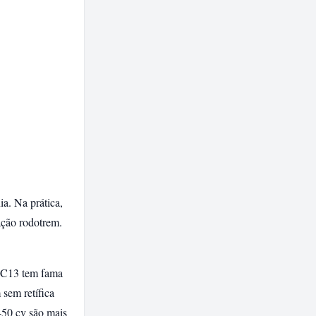
a. Na prática,
ação rodotrem.
DC13 tem fama
sem retífica
450 cv são mais