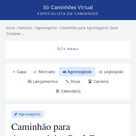
Só Caminhões Virtual
ESPECIALISTA EM CAMINHOES
Inicio
›
Noticias
›
Agronegócio
›
Caminhão para Agronegócio: Qual
Comprar ...
SCV News
⭐ Capa
📈 Mercado
🚜 Agronegócio
⚖️ Legislação
🆕 Lançamentos
🔧 Dicas
🛣️ Carreira
📆 Calendario
🌾 Agronegócio
Caminhão para