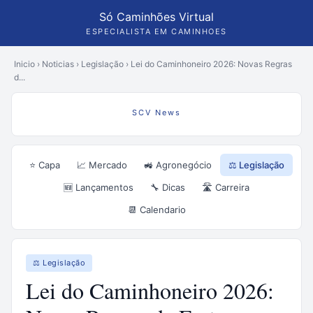
Só Caminhões Virtual
ESPECIALISTA EM CAMINHOES
Inicio
›
Noticias
›
Legislação
›
Lei do Caminhoneiro 2026: Novas Regras
d...
SCV News
⭐ Capa
📈 Mercado
🚜 Agronegócio
⚖️ Legislação
🆕 Lançamentos
🔧 Dicas
🛣️ Carreira
📆 Calendario
⚖️ Legislação
Lei do Caminhoneiro 2026: