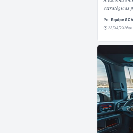
estratégicas 
Por
Equipe SC
🕐 23/04/2026
📖