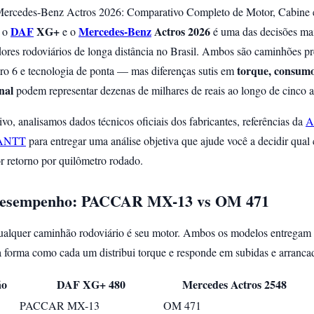
rcedes-Benz Actros 2026: Comparativo Completo de Motor, Cabine 
DAF
XG+
Mercedes-Benz
Actros 2026
e o
e o
é uma das decisões mai
dores rodoviários de longa distância no Brasil. Ambos são caminhões
torque, consumo 
ro 6 e tecnologia de ponta — mas diferenças sutis em
nal
podem representar dezenas de milhares de reais ao longo de cinco a
vo, analisamos dados técnicos oficiais dos fabricantes, referências da
A
ANTT
para entregar uma análise objetiva que ajude você a decidir qua
r retorno por quilômetro rodado.
Desempenho: PACCAR MX-13 vs OM 471
ualquer caminhão rodoviário é seu motor. Ambos os modelos entregam
a forma como cada um distribui torque e responde em subidas e arrancad
ão
DAF XG+ 480
Mercedes Actros 2548
PACCAR MX-13
OM 471