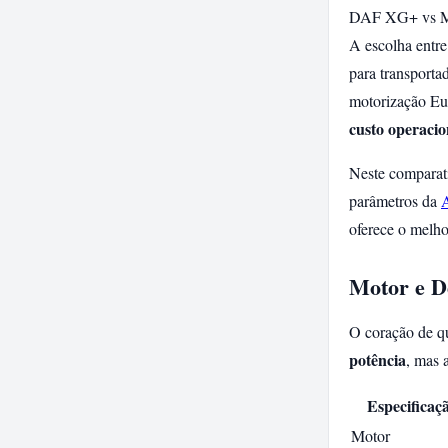
DAF XG+ vs Me
A escolha entr
para transporta
motorização Eu
custo operacio
Neste comparati
parâmetros da
oferece o melho
Motor e 
O coração de q
potência
, mas 
Especificaç
Motor