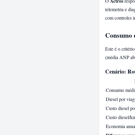
Actros
O
respo
telemetria e di
com controles i
Consumo d
Este é o critér
(média ANP abri
Cenário: Rot
Consumo médio
Diesel por viag
Custo diesel p
Custo diesel/k
Economia anual