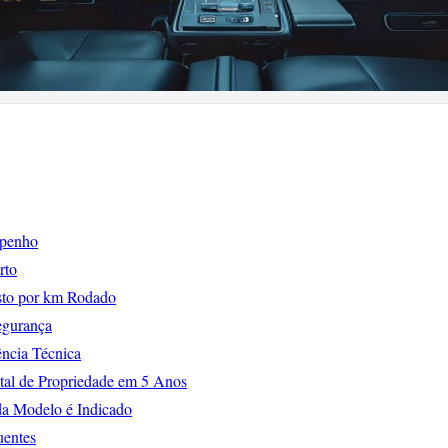
penho
rto
to por km Rodado
egurança
ência Técnica
al de Propriedade em 5 Anos
a Modelo é Indicado
uentes