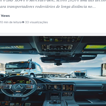
para transportadores rodoviários de longa distância no…
V News
 10 min de leitura
👁 33 visualizações