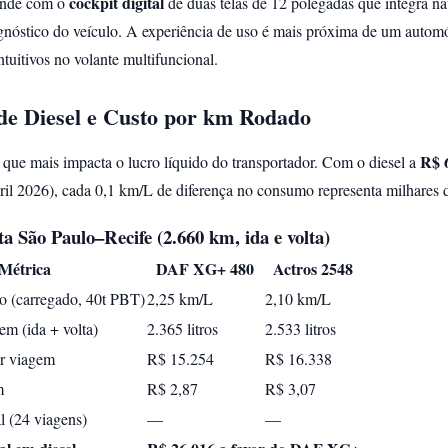
cockpit digital
nde com o
de duas telas de 12 polegadas que integra n
agnóstico do veículo. A experiência de uso é mais próxima de um auto
ntuitivos no volante multifuncional.
e Diesel e Custo por km Rodado
R$ 6
io que mais impacta o lucro líquido do transportador. Com o diesel a
l 2026), cada 0,1 km/L de diferença no consumo representa milhares d
a São Paulo–Recife (2.660 km, ida e volta)
Métrica
DAF XG+ 480
Actros 2548
 (carregado, 40t PBT)
2,25 km/L
2,10 km/L
em (ida + volta)
2.365 litros
2.533 litros
or viagem
R$ 15.254
R$ 16.338
m
R$ 2,87
R$ 3,07
 (24 viagens)
—
—