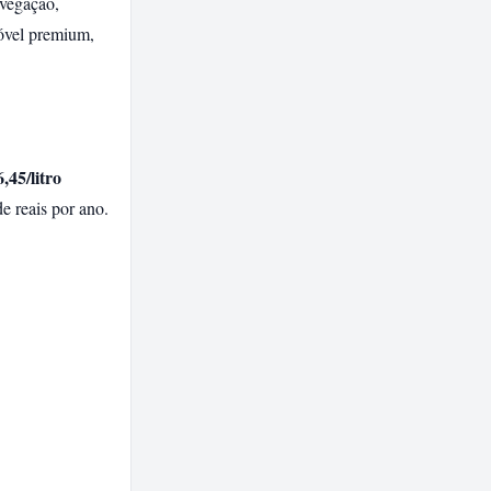
avegação,
móvel premium,
,45/litro
e reais por ano.