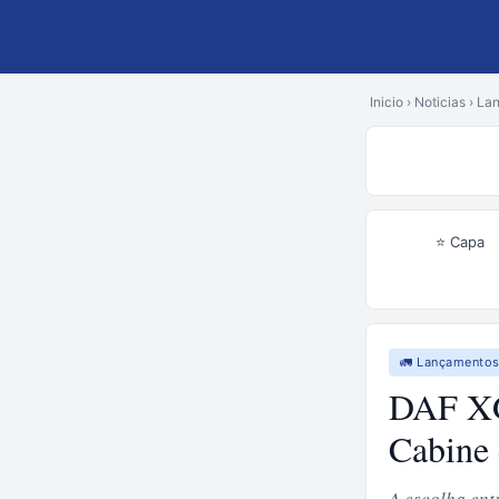
Inicio
›
Noticias
›
La
⭐ Capa
🚛 Lançamento
DAF XG
Cabine
A escolha ent