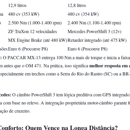
12,9 litros
12,8 litros
ma
480 cv (353 kW)
480 cv (354 kW)
o
2.500 Nm (1.000-1.400 rpm)
2.400 Nm (1.100-1.400 rpm)
ZF TraXon 12 velocidades
Mercedes PowerShift 3 (12v)
MX Engine Brake (até 480 kW)
Retarder integrado (até 475 kW)
sões
Euro 6 (Proconve P8)
Euro 6 (Proconve P8)
:
O PACCAR MX-13 entrega 100 Nm a mais de torque e inicia a faixa
melhor resposta em a
 antes que o OM 471. Na prática, isso significa
pecialmente em trechos como a Serra do Rio do Rastro (SC) ou a BR
edes:
O câmbio PowerShift 3 tem lógica preditiva com GPS integrado
a com base no relevo. A integração proprietária motor-câmbio garante
ção de cruzeiro.
Conforto: Quem Vence na Longa Distância?