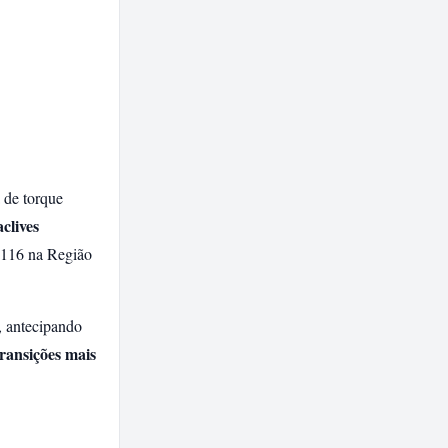
 de torque
clives
-116 na Região
, antecipando
transições mais