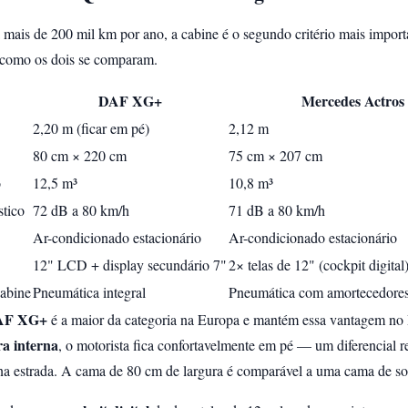
mais de 200 mil km por ano, a cabine é o segundo critério mais import
como os dois se comparam.
DAF XG+
Mercedes Actros
2,20 m (ficar em pé)
2,12 m
80 cm × 220 cm
75 cm × 207 cm
o
12,5 m³
10,8 m³
stico
72 dB a 80 km/h
71 dB a 80 km/h
Ar-condicionado estacionário
Ar-condicionado estacionário
12" LCD + display secundário 7"
2× telas de 12" (cockpit digital
abine
Pneumática integral
Pneumática com amortecedores
AF XG+
é a maior da categoria na Europa e mantém essa vantagem no
ra interna
, o motorista fica confortavelmente em pé — um diferencial 
a estrada. A cama de 80 cm de largura é comparável a uma cama de sol