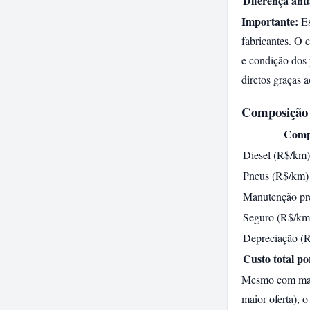
Diferença anua
Importante:
Es
fabricantes. O c
e condição dos
diretos graças 
Composição 
Comp
Diesel (R$/km)
Pneus (R$/km)
Manutenção pr
Seguro (R$/km
Depreciação (
Custo total p
Mesmo com manu
maior oferta), 