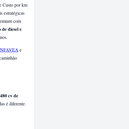
e Custo por km
s estratégicas
 premium com
de diesel e
nos.
NFAVEA
e
l caminhão
480 cv de
as é diferente.