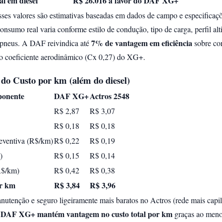
l em diesel
R$ 26.016 a favor do DAF XG+
ses valores são estimativas baseadas em dados de campo e especificaç
onsumo real varia conforme estilo de condução, tipo de carga, perfil alt
7% de vantagem em eficiência
 pneus. A DAF reivindica até
sobre co
ao coeficiente aerodinâmico (Cx 0,27) do XG+.
do Custo por km (além do diesel)
onente
DAF XG+
Actros 2548
R$ 2,87
R$ 3,07
R$ 0,18
R$ 0,18
eventiva (R$/km)
R$ 0,22
R$ 0,19
)
R$ 0,15
R$ 0,14
R$/km)
R$ 0,42
R$ 0,38
or km
R$ 3,84
R$ 3,96
tenção e seguro ligeiramente mais baratos no Actros (rede mais capil
DAF XG+ mantém vantagem no custo total por km
o
graças ao men