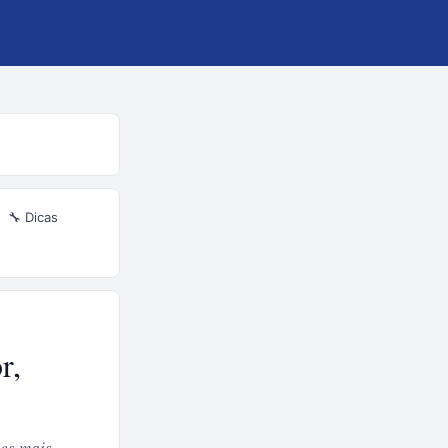
🔧 Dicas
r,
es mais