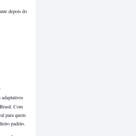
ante depois do
)
 adaptativos
 Brasil. Com
real para quem
teiro padrão.