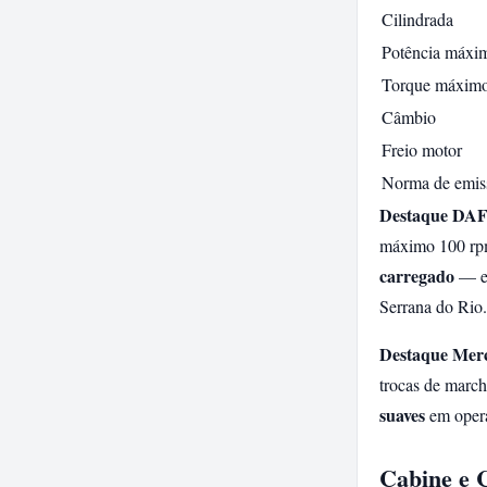
Cilindrada
Potência máxi
Torque máxim
Câmbio
Freio motor
Norma de emis
Destaque DAF
máximo 100 rpm
carregado
— es
Serrana do Rio.
Destaque Merc
trocas de march
suaves
em opera
Cabine e 