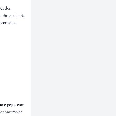
ões dos
imétrico da rota
ncorrentes
ar e peças com
or consumo de