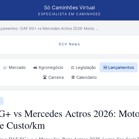
Só Caminhões Virtual
ESPECIALISTA EM CAMINHOES
nçamentos
›
DAF XG+ vs Mercedes Actros 2026: Motor, ...
SCV News
📈 Mercado
🚜 Agronegócio
⚖️ Legislação
🆕 Lançamentos
🛣️ Carreira
📆 Calendario
s
+ vs Mercedes Actros 2026: Moto
 e Custo/km
re o DAF XG+ e o Mercedes-Benz Actros 2026 é uma das decisõ