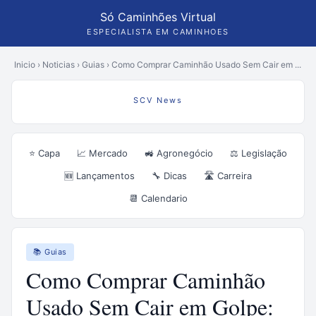
Só Caminhões Virtual
ESPECIALISTA EM CAMINHOES
Inicio
›
Noticias
›
Guias
›
Como Comprar Caminhão Usado Sem Cair em ...
SCV News
⭐ Capa
📈 Mercado
🚜 Agronegócio
⚖️ Legislação
🆕 Lançamentos
🔧 Dicas
🛣️ Carreira
📆 Calendario
📚 Guias
Como Comprar Caminhão
Usado Sem Cair em Golpe: