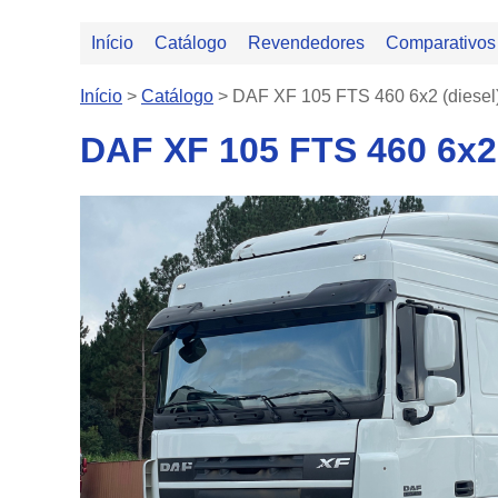
Início
Catálogo
Revendedores
Comparativos
Início
>
Catálogo
>
DAF XF 105 FTS 460 6x2 (diesel
DAF XF 105 FTS 460 6x2