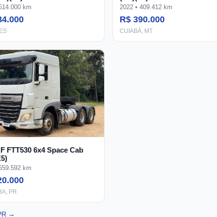
 614.000 km
2022 • 409.412 km
84.000
R$ 390.000
 ES
CUIABÁ, MT
F FTT530 6x4 Space Cab
E5)
 659.592 km
20.000
BA, PR
 PR →