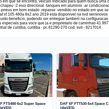
 em que se encontra. veiculo indicado para quem busca uma o
-chapeu -2 eixo direcional -tanques em aluminio -ar condiciona
-pneus em bom estado -repasse -vendido no estado em que se e
daf xf 105 460a 8x2 ano 2019 esta disponivel na svd seminovo
usto-beneficio, podendo ser entregue tambem na configuracao
oes especiais para voce que ja e proprietario de caminhao 41 
trial de curitiba, curitiba - pr, 81290-270 cod: svd - 8217014
F FTS480 6x2 Super Space
DAF XF FTT530 6x4 Space C
ie)(E5)
(die)(E5)