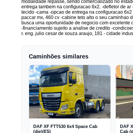
modalidade repasse, sendo comercializado no estado
entrega tambem na configuracao 6x2. -defletor de ar 
tecido -cama -opcao de entrega na configuracao 6x2 
paccar mx, 460 cv -cabine teto alto o seu caminhao 
busca uma oportunidade de negocio com excelente c
-financiamento sujeito a analise de credito -condic
r. eng. julio cesar de souza araujo, 181 - cidade indus
Caminhões similares
DAF XF FTT530 6x4 Space Cab
DAF X
(die)(E5)
Cab (d