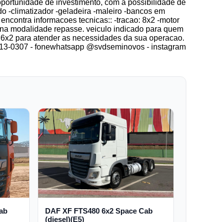
portunidade de investimento, com a possibilidade de
do -climatizador -geladeira -maleiro -bancos em
ncontra informacoes tecnicas:: -tracao: 8x2 -motor
s na modalidade repasse. veiculo indicado para quem
 6x2 para atender as necessidades da sua operacao.
99713-0307 - fonewhatsapp @svdseminovos - instagram
ab
DAF XF FTS480 6x2 Space Cab
(diesel)(E5)