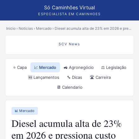
Só Caminhões Virtual
ESPECIALISTA EM CAMINHOES
Inicio
›
Noticias
›
Mercado
›
Diesel acumula alta de 23% em 2026 e pre...
SCV News
⭐ Capa
📈 Mercado
🚜 Agronegócio
⚖️ Legislação
🆕 Lançamentos
🔧 Dicas
🛣️ Carreira
📆 Calendario
📊 Mercado
Diesel acumula alta de 23%
em 2026 e pressiona custo