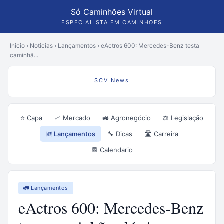
Só Caminhões Virtual
ESPECIALISTA EM CAMINHOES
Inicio
›
Noticias
›
Lançamentos
›
eActros 600: Mercedes-Benz testa
caminhã...
SCV News
⭐ Capa
📈 Mercado
🚜 Agronegócio
⚖️ Legislação
🆕 Lançamentos
🔧 Dicas
🛣️ Carreira
📆 Calendario
🚛 Lançamentos
eActros 600: Mercedes-Benz