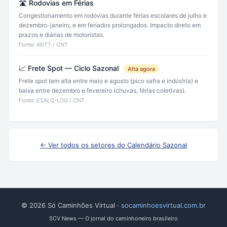
🛣️ Rodovias em Férias
Congestionamento em rodovias durante férias escolares de julho e
dezembro-janeiro, e em feriados prolongados. Impacto direto em
prazos e diárias de motoristas.
Fonte: ANTT / CNT
📈 Frete Spot — Ciclo Sazonal
Alta agora
Frete spot tem alta entre maio e agosto (pico safra e indústria) e
baixa entre dezembro e fevereiro (chuvas, férias coletivas).
Fonte: ESALQ-LOG / CNT
← Ver todos os setores do Calendário Sazonal
© 2026 Só Caminhões Virtual ·
socaminhoesvirtual.com.br
SCV News — O jornal do caminhoneiro brasileiro