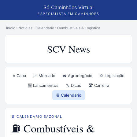
Só Caminhões Virtual
ESPECIALISTA EM CAMINHOES
Inicio
›
Noticias
›
Calendario
›
Combustíveis & Logística
SCV News
⭐ Capa
📈 Mercado
🚜 Agronegócio
⚖️ Legislação
🆕 Lançamentos
🔧 Dicas
🛣️ Carreira
📆 Calendario
📆 CALENDARIO SAZONAL
⛽ Combustíveis &