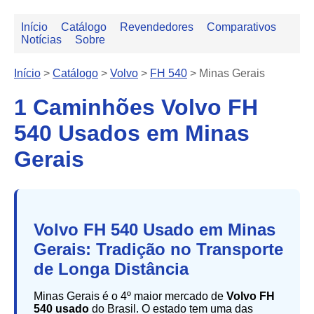
Início
Catálogo
Revendedores
Comparativos
Notícias
Sobre
Início
>
Catálogo
>
Volvo
>
FH 540
>
Minas Gerais
1 Caminhões Volvo FH
540 Usados em Minas
Gerais
Volvo FH 540 Usado em Minas
Gerais: Tradição no Transporte
de Longa Distância
Minas Gerais é o 4º maior mercado de
Volvo FH
540 usado
do Brasil. O estado tem uma das