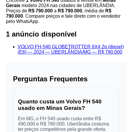
Encontre
1 Volvo FH 540
usados à venda em
Minas
Gerais
modelo 2024 nas cidades de UBERLÂNDIA.
Preços de
R$ 790.000
a
R$ 790.000
, média de
R$
790.000
. Compare preços e fale direto com o vendedor
pelo WhatsApp.
1 anúncio disponível
VOLVO FH-540 GLOBETROTTER 6X4 2p (diesel)
(E6) — 2024 — UBERLÂNDIA/MG — R$ 790.000
Perguntas Frequentes
Quanto custa um Volvo FH 540
usado em Minas Gerais?
Em MG, o FH 540 usado custa entre R$
490.000 e R$ 780.000. Uberlândia costuma
ter preços competitivos pela grande oferta.