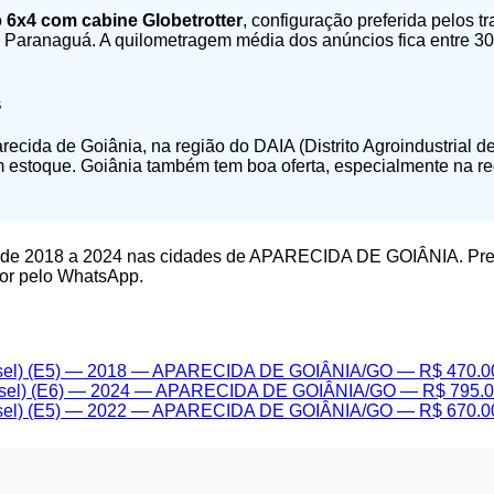
o
6x4 com cabine Globetrotter
, configuração preferida pelos
 e Paranaguá. A quilometragem média dos anúncios fica entre
s
cida de Goiânia, na região do DAIA (Distrito Agroindustrial 
 estoque. Goiânia também tem boa oferta, especialmente na re
de 2018 a 2024 nas cidades de APARECIDA DE GOIÂNIA. Pr
dor pelo WhatsApp.
el) (E5) — 2018 — APARECIDA DE GOIÂNIA/GO — R$ 470.0
el) (E6) — 2024 — APARECIDA DE GOIÂNIA/GO — R$ 795.
el) (E5) — 2022 — APARECIDA DE GOIÂNIA/GO — R$ 670.0