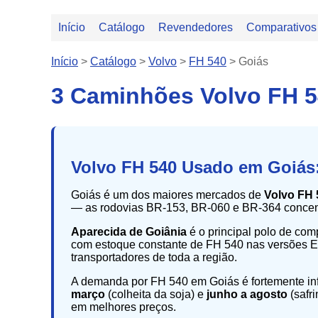
Início
Catálogo
Revendedores
Comparativos
Início
>
Catálogo
>
Volvo
>
FH 540
>
Goiás
3 Caminhões Volvo FH 
Volvo FH 540 Usado em Goiás
Goiás é um dos maiores mercados de
Volvo FH 
— as rodovias BR-153, BR-060 e BR-364 concent
Aparecida de Goiânia
é o principal polo de co
com estoque constante de FH 540 nas versões E5 
transportadores de toda a região.
A demanda por FH 540 em Goiás é fortemente infl
março
(colheita da soja) e
junho a agosto
(safr
em melhores preços.