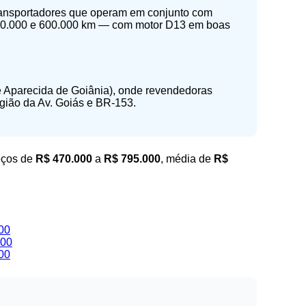
 transportadores que operam em conjunto com
 300.000 e 600.000 km — com motor D13 em boas
de Aparecida de Goiânia), onde revendedoras
gião da Av. Goiás e BR-153.
eços de
R$ 470.000
a
R$ 795.000
, média de
R$
00
000
00