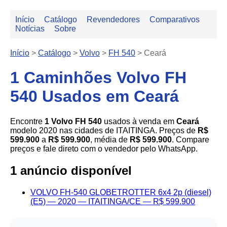
Início
Catálogo
Revendedores
Comparativos
Notícias
Sobre
Início
>
Catálogo
>
Volvo
>
FH 540
>
Ceará
1 Caminhões Volvo FH
540 Usados em Ceará
Encontre
1 Volvo FH 540
usados à venda em
Ceará
modelo 2020 nas cidades de ITAITINGA. Preços de
R$
599.900
a
R$ 599.900
, média de
R$ 599.900
. Compare
preços e fale direto com o vendedor pelo WhatsApp.
1 anúncio disponível
VOLVO FH-540 GLOBETROTTER 6x4 2p (diesel)
(E5) — 2020 — ITAITINGA/CE — R$ 599.900