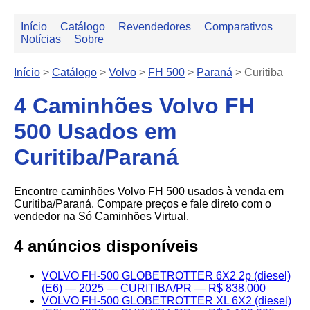
Início
Catálogo
Revendedores
Comparativos
Notícias
Sobre
Início
>
Catálogo
>
Volvo
>
FH 500
>
Paraná
>
Curitiba
4 Caminhões Volvo FH
500 Usados em
Curitiba/Paraná
Encontre caminhões Volvo FH 500 usados à venda em
Curitiba/Paraná. Compare preços e fale direto com o
vendedor na Só Caminhões Virtual.
4 anúncios disponíveis
VOLVO FH-500 GLOBETROTTER 6X2 2p (diesel)
(E6) — 2025 — CURITIBA/PR — R$ 838.000
VOLVO FH-500 GLOBETROTTER XL 6X2 (diesel)