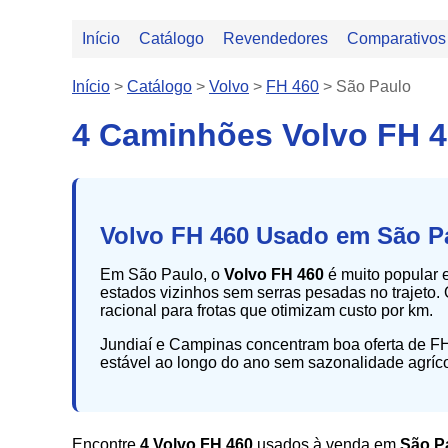
Início
Catálogo
Revendedores
Comparativos
Início
>
Catálogo
>
Volvo
>
FH 460
>
São Paulo
4 Caminhões Volvo FH 
Volvo FH 460 Usado em São Pa
Em São Paulo, o
Volvo FH 460
é muito popular e
estados vizinhos sem serras pesadas no trajeto
racional para frotas que otimizam custo por km.
Jundiaí e Campinas concentram boa oferta de FH
estável ao longo do ano sem sazonalidade agríc
Encontre
4 Volvo FH 460
usados à venda em
São P