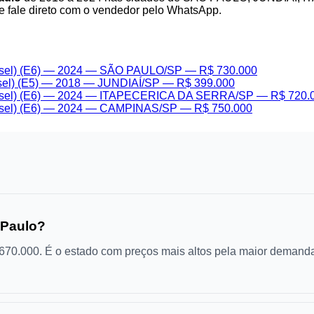
e fale direto com o vendedor pelo WhatsApp.
el) (E6) — 2024 — SÃO PAULO/SP — R$ 730.000
l) (E5) — 2018 — JUNDIAÍ/SP — R$ 399.000
el) (E6) — 2024 — ITAPECERICA DA SERRA/SP — R$ 720.
el) (E6) — 2024 — CAMPINAS/SP — R$ 750.000
 Paulo?
70.000. É o estado com preços mais altos pela maior demanda.