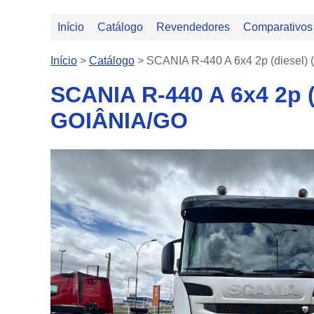
Início
Catálogo
Revendedores
Comparativos
Início
>
Catálogo
>
SCANIA R-440 A 6x4 2p (diesel) 
SCANIA R-440 A 6x4 2p 
GOIÂNIA/GO