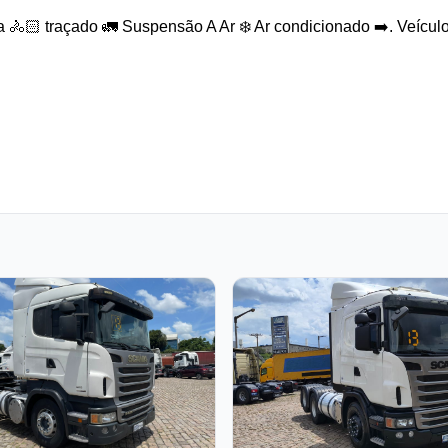
 🚴🏻 traçado 🚛 Suspensão A Ar ❄️ Ar condicionado ➡️. Veícul