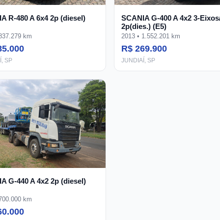
 R-480 A 6x4 2p (diesel)
SCANIA G-400 A 4x2 3-Eixos
2p(dies.) (E5)
 837.279 km
2013 • 1.552.201 km
85.000
R$ 269.900
, SP
JUNDIAÍ, SP
 G-440 A 4x2 2p (diesel)
 700.000 km
60.000