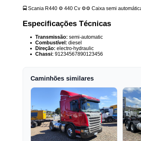
🚍 Scania R440 ⚙️ 440 Cv ⚙️⚙️ Caixa semi automática
Especificações Técnicas
Transmissão:
semi-automatic
Combustível:
diesel
Direção:
electro-hydraulic
Chassi:
91234567890123456
Caminhões similares