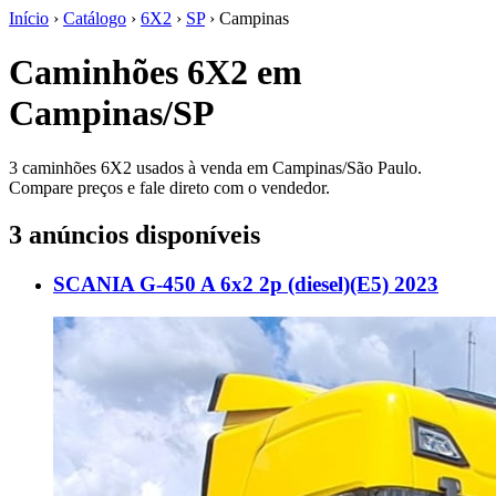
Início
›
Catálogo
›
6X2
›
SP
›
Campinas
Caminhões 6X2 em
Campinas/SP
3 caminhões 6X2 usados à venda em Campinas/São Paulo.
Compare preços e fale direto com o vendedor.
3 anúncios disponíveis
SCANIA G-450 A 6x2 2p (diesel)(E5) 2023