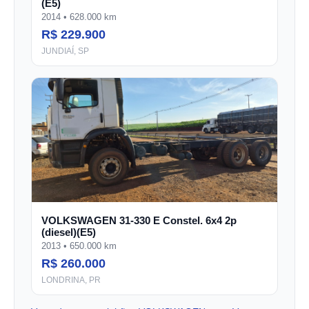
(E5)
2014 • 628.000 km
R$ 229.900
JUNDIAÍ, SP
VOLKSWAGEN 31-330 E Constel. 6x4 2p
(diesel)(E5)
2013 • 650.000 km
R$ 260.000
LONDRINA, PR