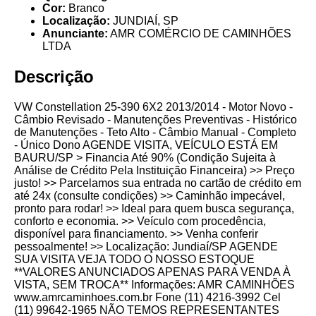
Cor:
Branco
Localização:
JUNDIAÍ, SP
Anunciante:
AMR COMÉRCIO DE CAMINHÕES
LTDA
Descrição
VW Constellation 25-390 6X2 2013/2014 - Motor Novo -
Câmbio Revisado - Manutenções Preventivas - Histórico
de Manutenções - Teto Alto - Câmbio Manual - Completo
- Único Dono AGENDE VISITA, VEÍCULO ESTÁ EM
BAURU/SP > Financia Até 90% (Condição Sujeita à
Análise de Crédito Pela Instituição Financeira) >> Preço
justo! >> Parcelamos sua entrada no cartão de crédito em
até 24x (consulte condições) >> Caminhão impecável,
pronto para rodar! >> Ideal para quem busca segurança,
conforto e economia. >> Veículo com procedência,
disponível para financiamento. >> Venha conferir
pessoalmente! >> Localização: Jundiaí/SP AGENDE
SUA VISITA VEJA TODO O NOSSO ESTOQUE
**VALORES ANUNCIADOS APENAS PARA VENDA À
VISTA, SEM TROCA** Informações: AMR CAMINHÕES
www.amrcaminhoes.com.br Fone (11) 4216-3992 Cel
(11) 99642-1965 NÃO TEMOS REPRESENTANTES