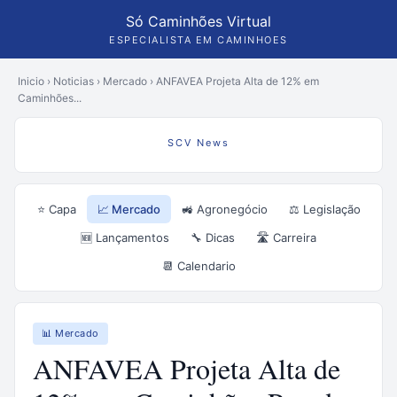
Só Caminhões Virtual
ESPECIALISTA EM CAMINHOES
Inicio
›
Noticias
›
Mercado
›
ANFAVEA Projeta Alta de 12% em
Caminhões...
SCV News
⭐ Capa
📈 Mercado
🚜 Agronegócio
⚖️ Legislação
🆕 Lançamentos
🔧 Dicas
🛣️ Carreira
📆 Calendario
📊 Mercado
ANFAVEA Projeta Alta de