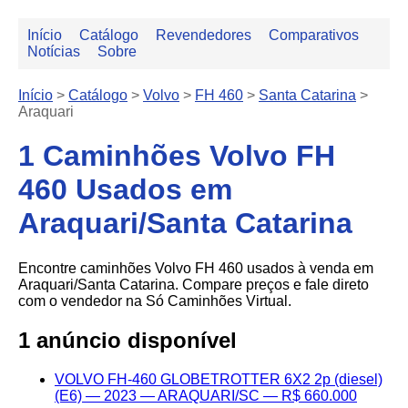
Início
Catálogo
Revendedores
Comparativos
Notícias
Sobre
Início
>
Catálogo
>
Volvo
>
FH 460
>
Santa Catarina
>
Araquari
1 Caminhões Volvo FH
460 Usados em
Araquari/Santa Catarina
Encontre caminhões Volvo FH 460 usados à venda em
Araquari/Santa Catarina. Compare preços e fale direto
com o vendedor na Só Caminhões Virtual.
1 anúncio disponível
VOLVO FH-460 GLOBETROTTER 6X2 2p (diesel)
(E6) — 2023 — ARAQUARI/SC — R$ 660.000