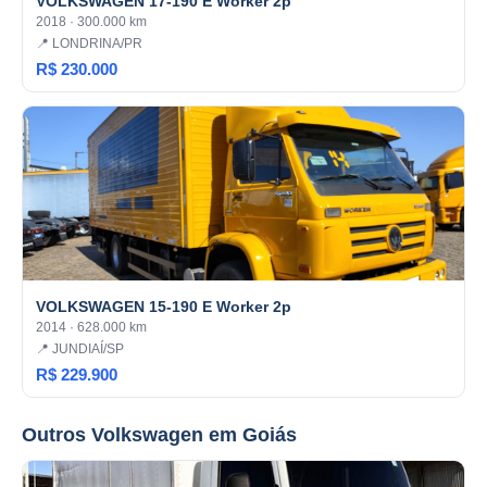
VOLKSWAGEN 17-190 E Worker 2p
2018 · 300.000 km
📍 LONDRINA/PR
R$ 230.000
VOLKSWAGEN 15-190 E Worker 2p
2014 · 628.000 km
📍 JUNDIAÍ/SP
R$ 229.900
Outros Volkswagen em Goiás