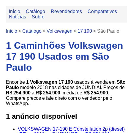
Início
Catálogo
Revendedores
Comparativos
Notícias
Sobre
Início
>
Catálogo
>
Volkswagen
>
17 190
>
São Paulo
1 Caminhões Volkswagen
17 190 Usados em São
Paulo
Encontre
1 Volkswagen 17 190
usados à venda em
São
Paulo
modelo 2018 nas cidades de JUNDIAÍ. Preços de
R$ 254.900
a
R$ 254.900
, média de
R$ 254.900
.
Compare preços e fale direto com o vendedor pelo
WhatsApp.
1 anúncio disponível
VOLKSWAGEN 17-190 E Constellation 2p (diesel)