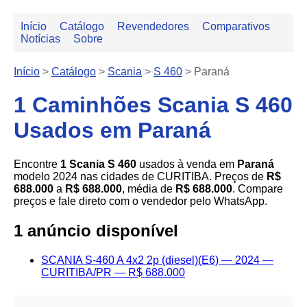
Início
Catálogo
Revendedores
Comparativos
Notícias
Sobre
Início
>
Catálogo
>
Scania
>
S 460
>
Paraná
1 Caminhões Scania S 460
Usados em Paraná
Encontre
1 Scania S 460
usados à venda em
Paraná
modelo 2024 nas cidades de CURITIBA. Preços de
R$
688.000
a
R$ 688.000
, média de
R$ 688.000
. Compare
preços e fale direto com o vendedor pelo WhatsApp.
1 anúncio disponível
SCANIA S-460 A 4x2 2p (diesel)(E6) — 2024 —
CURITIBA/PR — R$ 688.000