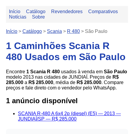
Início
Catálogo
Revendedores
Comparativos
Notícias
Sobre
Início
>
Catálogo
>
Scania
>
R 480
>
São Paulo
1 Caminhões Scania R
480 Usados em São Paulo
Encontre
1 Scania R 480
usados à venda em
São Paulo
modelo 2013 nas cidades de JUNDIAÍ. Preços de
R$
285.000
a
R$ 285.000
, média de
R$ 285.000
. Compare
preços e fale direto com o vendedor pelo WhatsApp.
1 anúncio disponível
SCANIA R-480 A 6x4 2p (diesel) (E5) — 2013 —
JUNDIAÍ/SP — R$ 285.000