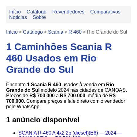
Início
Catálogo
Revendedores
Comparativos
Notícias
Sobre
Início
>
Catálogo
>
Scania
>
R 460
>
Rio Grande do Sul
1 Caminhões Scania R
460 Usados em Rio
Grande do Sul
Encontre
1 Scania R 460
usados à venda em
Rio
Grande do Sul
modelo 2024 nas cidades de CANOAS.
Preços de
R$ 700.000
a
R$ 700.000
, média de
R$
700.000
. Compare preços e fale direto com o vendedor
pelo WhatsApp.
1 anúncio disponível
SCANIA R-460 A 4x2 2p (diesel)(E6) — 2024 —