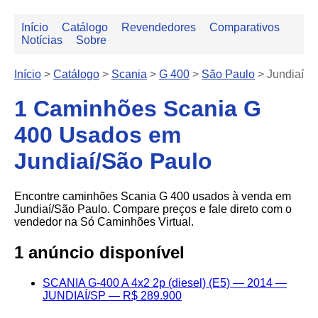
Início
Catálogo
Revendedores
Comparativos
Notícias
Sobre
Início
>
Catálogo
>
Scania
>
G 400
>
São Paulo
>
Jundiaí
1 Caminhões Scania G
400 Usados em
Jundiaí/São Paulo
Encontre caminhões Scania G 400 usados à venda em
Jundiaí/São Paulo. Compare preços e fale direto com o
vendedor na Só Caminhões Virtual.
1 anúncio disponível
SCANIA G-400 A 4x2 2p (diesel) (E5) — 2014 —
JUNDIAÍ/SP — R$ 289.900