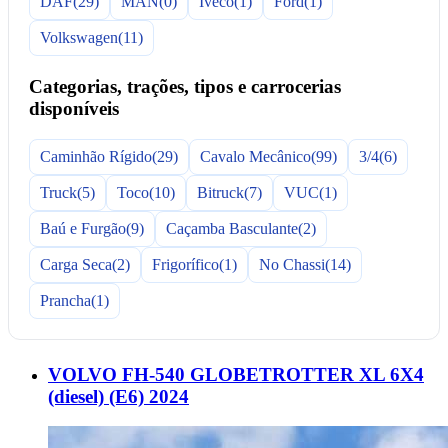
DAF
(29)
MAN
(0)
Iveco
(1)
Ford
(1)
Volkswagen
(11)
Categorias, trações, tipos e carrocerias
disponíveis
Caminhão Rígido
(29)
Cavalo Mecânico
(99)
3/4
(6)
Truck
(5)
Toco
(10)
Bitruck
(7)
VUC
(1)
Baú e Furgão
(9)
Caçamba Basculante
(2)
Carga Seca
(2)
Frigorífico
(1)
No Chassi
(14)
Prancha
(1)
VOLVO FH-540 GLOBETROTTER XL 6X4
(diesel) (E6) 2024