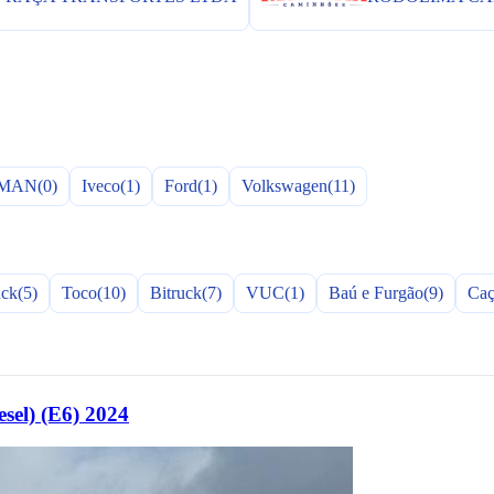
MAN
(0)
Iveco
(1)
Ford
(1)
Volkswagen
(11)
uck
(5)
Toco
(10)
Bitruck
(7)
VUC
(1)
Baú e Furgão
(9)
Caç
l) (E6) 2024