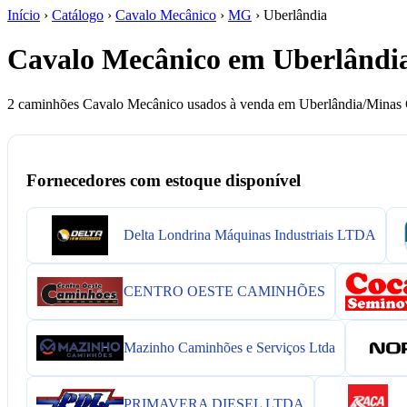
Início
›
Catálogo
›
Cavalo Mecânico
›
MG
›
Uberlândia
Cavalo Mecânico em Uberlândia
2 caminhões Cavalo Mecânico usados à venda em Uberlândia/Minas Ger
Fornecedores com estoque disponível
Delta Londrina Máquinas Industriais LTDA
CENTRO OESTE CAMINHÕES
Mazinho Caminhões e Serviços Ltda
PRIMAVERA DIESEL LTDA