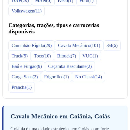
DAF
(29)
MAN
(0)
Iveco
(1)
Ford
(1)
Volkswagen
(11)
Categorias, trações, tipos e carrocerias
disponíveis
Caminhão Rígido
(29)
Cavalo Mecânico
(101)
3/4
(6)
Truck
(5)
Toco
(10)
Bitruck
(7)
VUC
(1)
Baú e Furgão
(9)
Caçamba Basculante
(2)
Carga Seca
(2)
Frigorífico
(1)
No Chassi
(14)
Prancha
(1)
Cavalo Mecânico em Goiânia, Goiás
Goiânia é uma cidade estratégica em Goiás, com forte