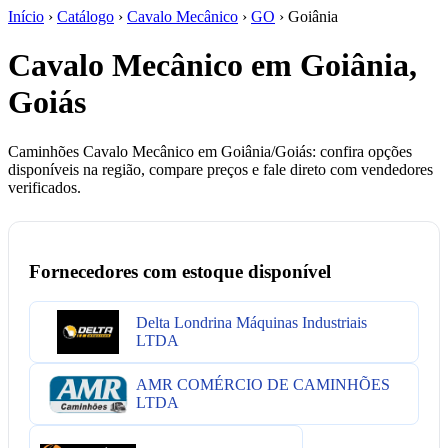
Início
›
Catálogo
›
Cavalo Mecânico
›
GO
›
Goiânia
Cavalo Mecânico em Goiânia,
Goiás
Caminhões Cavalo Mecânico em Goiânia/Goiás: confira opções
disponíveis na região, compare preços e fale direto com vendedores
verificados.
Fornecedores com estoque disponível
Delta Londrina Máquinas Industriais
LTDA
AMR COMÉRCIO DE CAMINHÕES
LTDA