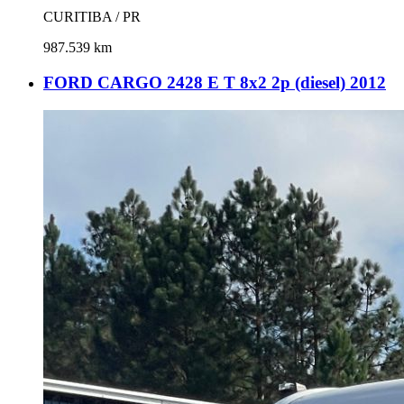
CURITIBA / PR
987.539 km
FORD CARGO 2428 E T 8x2 2p (diesel) 2012