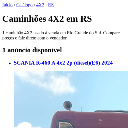
Início
›
Catálogo
›
4X2
›
RS
Caminhões 4X2 em RS
1 caminhão 4X2 usado à venda em Rio Grande do Sul. Compare
preços e fale direto com o vendedor.
1 anúncio disponível
SCANIA R-460 A 4x2 2p (diesel)(E6) 2024