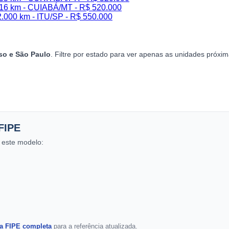
816 km - CUIABÁ/MT - R$ 520.000
.000 km - ITU/SP - R$ 550.000
so e São Paulo
. Filtre por estado para ver apenas as unidades próxim
FIPE
 este modelo:
la FIPE completa
para a referência atualizada.