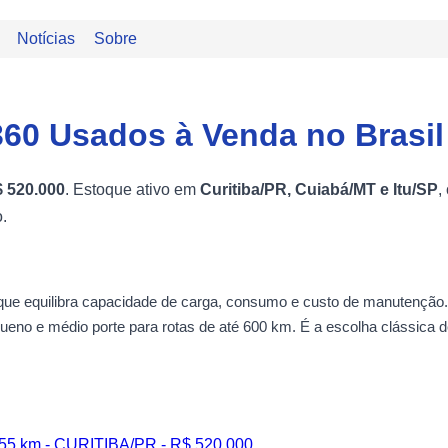
Notícias
Sobre
60 Usados à Venda no Brasil
 520.000
. Estoque ativo em
Curitiba/PR, Cuiabá/MT e Itu/SP
,
.
ue equilibra capacidade de carga, consumo e custo de manutenção. Em 
eno e médio porte para rotas de até 600 km. É a escolha clássica de
555 km - CURITIBA/PR - R$ 520.000