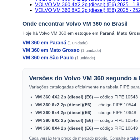
VOLVO VM 360 4X2 2p (diesel) (E6) 2025 - 1.
VOLVO VM 360 8X2 2p (diesel) (E6) 2025 - 252
Onde encontrar Volvo VM 360 no Brasil
Hoje há Volvo VM 360 em estoque em
Paraná, Mato Gros
VM 360 em Paraná
(1 unidade)
VM 360 em Mato Grosso
(1 unidade)
VM 360 em São Paulo
(1 unidade)
Versões do Volvo VM 360 segundo a 
Variações catalogadas oficialmente na tabela FIPE para
VM 360 4X2 2p (diesel) (E6)
— código FIPE 10543
VM 360 6x2 2p (diesel)(E6)
— código FIPE 10544
VM 360 6x4 2p (diesel)(E6)
— código FIPE 10648
VM 360 8X2 2p (diesel) (E6)
— código FIPE 10545
VM 360 8X4 2p (diesel) (E6)
— código FIPE 10649
Cada versão tem preço de mercado próprio. Consulte a
tabe