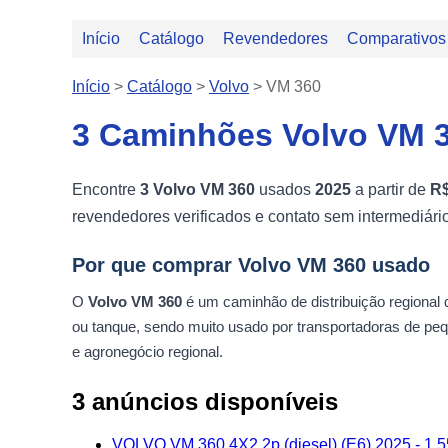
Início
Catálogo
Revendedores
Comparativos
Início
>
Catálogo
>
Volvo
>
VM 360
3 Caminhões Volvo VM 3
Encontre
3 Volvo VM 360
usados
2025
a partir de
R$
revendedores verificados e contato sem intermediário
Por que comprar Volvo VM 360 usado
O
Volvo VM 360
é um caminhão de distribuição regional q
ou tanque, sendo muito usado por transportadoras de pequ
e agronegócio regional.
3 anúncios disponíveis
VOLVO VM 360 4X2 2p (diesel) (E6) 2025 - 1.