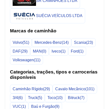
SR CAMINHÕES LTDA
SUÉCIA VEÍCULOS LTDA
Marcas de caminhão
Volvo
(51)
Mercedes-Benz
(14)
Scania
(23)
DAF
(29)
MAN
(0)
Iveco
(1)
Ford
(1)
Volkswagen
(11)
Categorias, trações, tipos e carrocerias
disponíveis
Caminhão Rígido
(29)
Cavalo Mecânico
(101)
3/4
(6)
Truck
(5)
Toco
(10)
Bitruck
(7)
VUC
(1)
Baú e Furgão
(9)