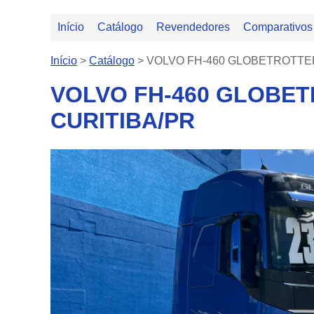
Início
Catálogo
Revendedores
Comparativos
Início
>
Catálogo
>
VOLVO FH-460 GLOBETROTTER 6X
VOLVO FH-460 GLOBETRO
CURITIBA/PR