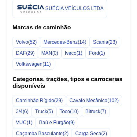
SUÉCIA VEÍCULOS LTDA
Marcas de caminhão
Volvo
(52)
Mercedes-Benz
(14)
Scania
(23)
DAF
(29)
MAN
(0)
Iveco
(1)
Ford
(1)
Volkswagen
(11)
Categorias, trações, tipos e carrocerias
disponíveis
Caminhão Rígido
(29)
Cavalo Mecânico
(102)
3/4
(6)
Truck
(5)
Toco
(10)
Bitruck
(7)
VUC
(1)
Baú e Furgão
(9)
Caçamba Basculante
(2)
Carga Seca
(2)