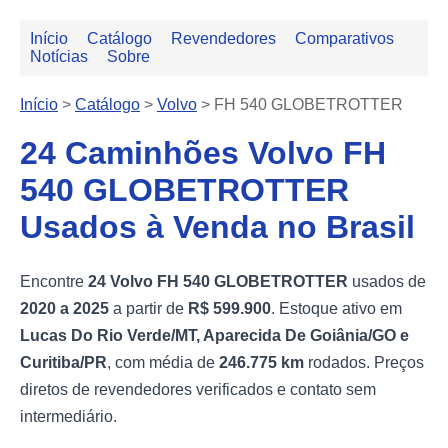
Início
Catálogo
Revendedores
Comparativos
Notícias
Sobre
Início
>
Catálogo
>
Volvo
>
FH 540 GLOBETROTTER
24 Caminhões Volvo FH
540 GLOBETROTTER
Usados à Venda no Brasil
Encontre
24 Volvo FH 540 GLOBETROTTER
usados de
2020 a 2025
a partir de
R$ 599.900
. Estoque ativo em
Lucas Do Rio Verde/MT, Aparecida De Goiânia/GO e
Curitiba/PR
, com média de
246.775 km
rodados. Preços
diretos de revendedores verificados e contato sem
intermediário.