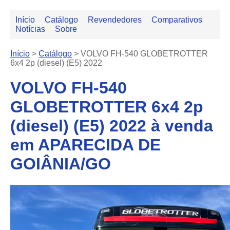
Início
Catálogo
Revendedores
Comparativos
Notícias
Sobre
Início
>
Catálogo
>
VOLVO FH-540 GLOBETROTTER
6x4 2p (diesel) (E5) 2022
VOLVO FH-540
GLOBETROTTER 6x4 2p
(diesel) (E5) 2022 à venda
em APARECIDA DE
GOIÂNIA/GO